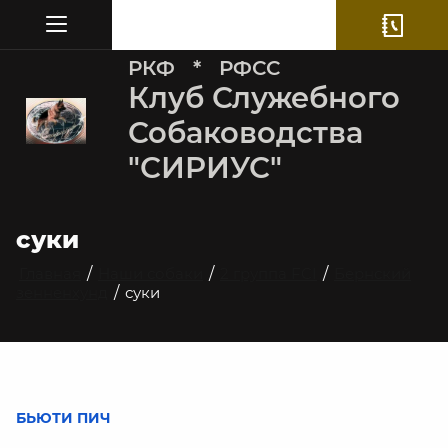
РКФ * РФСС
Клуб Служебного
Собаководства
"СИРИУС"
суки
Главная
/
Наши собаки
/
2 группа FCI
/
Бернский
зенненхунд
/
суки
БЬЮТИ ПИЧ